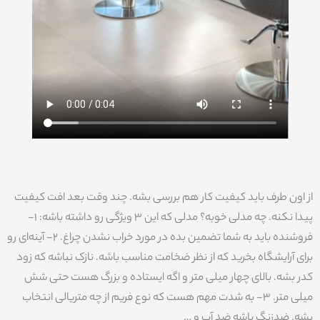
از اون طرف باید کیفیت کار هم بررسی بشه. چند وقت بعد افت کیفیت
پیدا نکنه. چه مدلی خوبه؟ مدلی که این 3 ویژگی رو داشته باشه: 1-
فروشنده باید به شما تضمین بده در مورد خراب نشدن چراغ. 2- آینه‌ای رو
برای آرایشگاه بخرید که از نظر ضخامت مناسب باشه. نازک نباشه که زود
کدر بشه. بالای چهار میلی متر و اگه ایستاده و بزرگ هست حتی شش
میلی متر. 3- به شدت مهم هست که نوع فریم از چه متریالی انتخاب
بشه. ضدزنگ باشه ضد آب و …