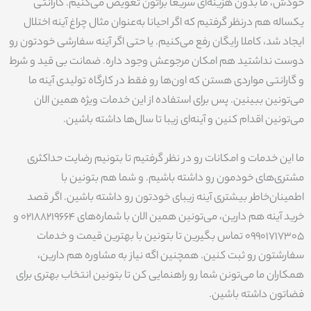
خودش، ما بدون هزینه‌ای سریعا براتون تعویض می‌کنیم. گارانتی
یکساله هم درنظر گرفتیم که اگر احیانا به‌عنوان مثال چراغ آینه اختلال
ایجاد شد، کاملا رایگان رفع می‌کنیم. یا حتی اگر آینه سفارشی خودتون رو
دوست نداشتید هم امکان مرجوعش وجود داره. ضمانت بی قید و شرط
و گارانتی مواردی هستن که اون‌ها رو فقط در کارگاه تولیدی آینه ما
می‌تونین ببینین. پس برای استفاده از این خدمات ویژه همین الان
می‌تونین اقدام کنین و آینه‌ای زیبا تا سال‌ها داشته باشین.
ما این خدمات و امکانات رو در نظر گرفتیم تا بتونیم رضایت حداکثری
مشتری‌های خودمون رو داشته باشیم. و شما هم بتونین با
اطمینان‌خاطر بیشتری آینه زیبای خودتون رو داشته باشین. اگر قصد
خرید آینه هم دارین، می‌تونین همین الان با شماره‌های 02188219664 و
09901717305 تماس بگیرین تا بتونین با بهترین قیمت و خدمات
سفارشتون رو ثبت کنین. همچنین اگه نیاز به مشاوره هم دارین،
همکاران ما می‌تونن شما رو راهنمایی کن تا بتونین انتخاب بهتری برای
فضاتون داشته باشین.