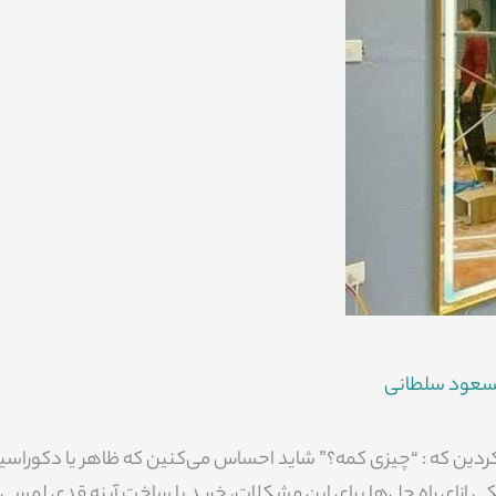
عود سلطانی
ردین که : “چیزی کمه؟” شاید احساس می‌کنین که ظاهر یا دکوراسی
کی ازای راه‌ حل‌ها برای این مشکلات، خرید یا ساخت آینه قدی لمسی