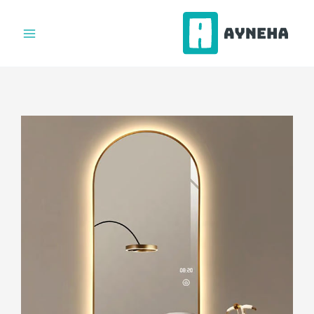
فتن
ه
حتوا