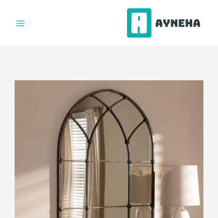
فتن
ه
حتوا