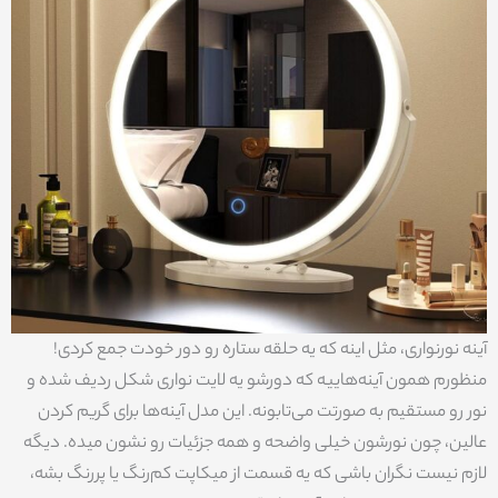
آینه نورنواری، مثل اینه که یه حلقه ستاره رو دور خودت جمع کردی!
منظورم همون آینه‌هاییه که دورشو یه لایت نواری شکل ردیف شده و
نور رو مستقیم به صورتت می‌تابونه. این مدل آینه‌ها برای گریم کردن
عالین، چون نورشون خیلی واضحه و همه جزئیات رو نشون میده. دیگه
لازم نیست نگران باشی که یه قسمت از میکاپت کم‌رنگ یا پررنگ بشه،