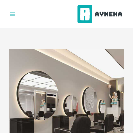
فتن
ه
حتوا