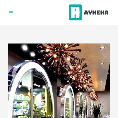
فتن
ه
حتوا