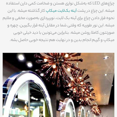
چراغ‌های LED که به‌شکل نواری هستن و ضخامت کمی دارن استفاده
میشه. این چراغ در پشت
آینه بک‌لایت میکاپ
کار گذاشته میشه. با این
نحوه قرار دادن چراغ برای آینه بک لایت، نورپردازی به‌صورت مخفی و ملایم
میشه. این نور طوریه که وقتی شما در مقابل آینه قرار بگیرین، چهره و
صورتتون کاملا روشن میشه. بنابراین می‌تونین با دید خیلی خوبی
میکاپ و گریم انجام بدین و در نهایت هم نتیجه خوبی حاصل بشه.