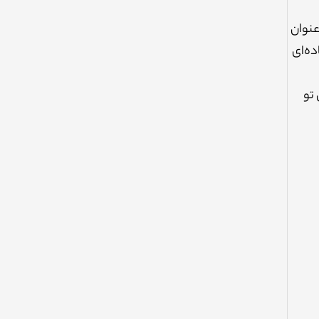
عنوان
ده‌ای
 تو