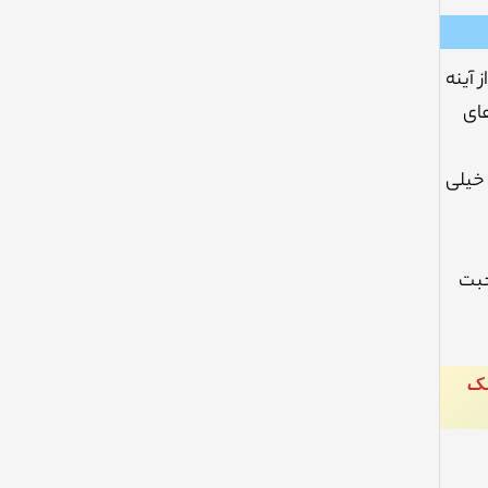
 آینه
های
 خیلی
حبت
نک