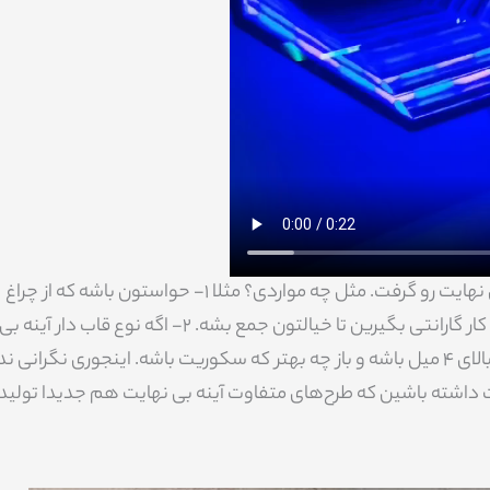
اما در کل با رعایت کردن چند تا نکته ساده میشه بهترین نوع آینه بی نهایت رو گرفت. مثل چه مواردی؟ مثلا 1- حواستون باشه که از چراغ
باکیفیت تو آینه بی نهایت استفاده شده باشه. چه بهتر که اصلا اول کار گارانتی بگیرین تا خیالتون جمع بشه. 2- اگه نوع قاب دار آینه بی
نهایت رو میخرید حواستون به دوامش باشه. 3- حتما ضخامت آینه بالای 4 میل باشه و باز چه بهتر که سکوریت باشه. اینجوری نگرا
 پایین آینه یا با گذشت زمان آینه از ریخت نمیفته. 4- دقت داشته باشین که طرح‌های متفاوت آینه بی نهایت هم جدیدا 