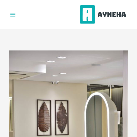
فتن
ه
حتوا