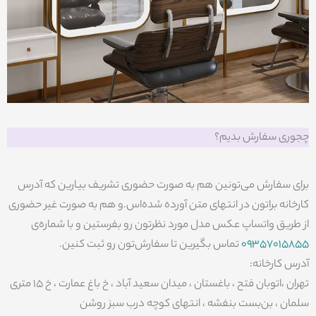
چجوری سفارش بدیم؟
برای سفارش می‌تونین هم به صورت حضوری تشریف بیارین که آدرس
کارخانه براتون در انتهای متن آورده شده‌اس.و هم به صورت غیر حضوری
از طریق واتساپ عکس مدل مورد نظرتون رو بفرستین و با شماره‌ی
09357015855
تماس بگیرین تا سفارش‌تون رو ثبت کنین.
آدرس کارخانه:
تهران ،اتوبان فتح ، باغستان ، میدان سعید آباد ، خ باغ عمارت ، خ ۱۵ متری
سلمان ، بن‌بست بنفشه ، انتهای کوچه درب سبز روشن