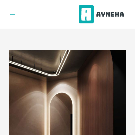
فتن
ه
حتوا