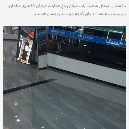
باغستان، میدان سعید آباد، خیابان باغ عمارت، خیابان 15 متری سلمان،
بن بست بنفشه، انتهای کوچه درب سبز روشن هست.