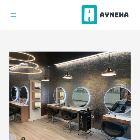
فتن
ه
حتوا