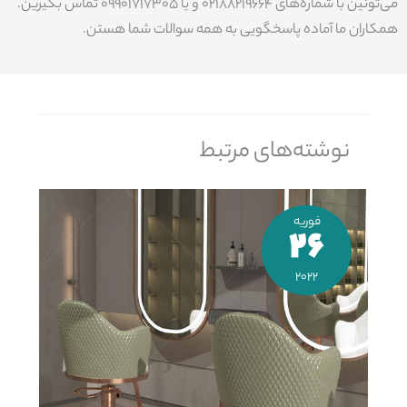
می‌تونین با شماره‌های 02188219664 و یا 09901717305 تماس بگیرین.
همکاران ما آماده پاسخگویی به همه سوالات شما هستن.
نوشته‌های مرتبط
فوریه
26
2022