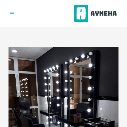
فتن
ه
حتوا