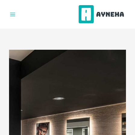
فتن
ه
حتوا