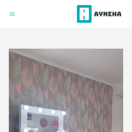
فتن
ه
حتوا