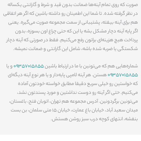
صورت که روی تمام آینه‌ها ضمانت بدون قید و شرط و گارانتی یکساله
در نظر گرفته شده. تا شما این اطمینان رو داشته باشین که اگر هر اتفاقی
هم برای آینه بیفته، پشتیبانی از سمت مجموعه صورت می‌گیره. یعنی
اگر پایه آینه دچار مشکل بشه یا این که حتی چراغ اون بسوزه، بدون
پرداخت هیچ هزینه‌ای براتون رفع می‌کنیم. فقط در صورتی که آینه دچار
شکستگی یا ضربه شده باشه، شامل این گارانتی و ضمانت نمیشه.
شماره‌هایی هم که می‌تونین با ما در ارتباط باشین
09357015855
و یا
09357015855
هستن. هر آینه لامپی پایه‌دار و یا هر نوع آینه دیگه‌ای
که خواستین رو خیلی سریع دقیقا مطابق خواسته خودتون آماده
می‌کنیم. حتی اگر آینه رو دوست نداشتین و مورد پسندتون نشد،
می‌تونین برگردونین. آدرس مجموعه هم تهران، اتوبان فتح، باغستان،
میدان سعید آباد، خیابان باغ عمارت، خیابان 15 متی سلمان، بن بست
بنفشه، انتهای کوچه درب سبز روشن هستش.