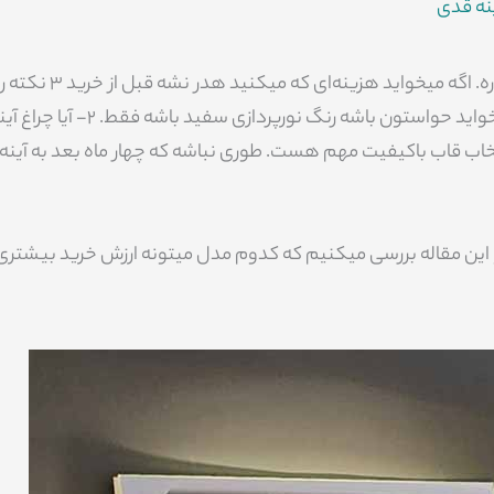
نه قدی
حالا واقعا این به دردش میخوره؟ یا اون یکی از سوختن چراغ گلایه داره. اگه میخواید هزینه‌ای که میکنید هدر نشه 
مورد توجه قرار بدین: 1- اگه آینه لامپ دار رو واسه کارهای آرایشی میخواید حواستون باشه رنگ نورپردازی سفید باشه فقط. 2-
ه اگه باکیفیت باشه پس تضمین کیفیت بگیرین. 3- انتخاب قاب باکیفیت مهم هست. طوری نباشه که چهار ماه بعد به آ
و این مقاله بررسی میکنیم که کدوم مدل میتونه ارزش خرید بیشتری