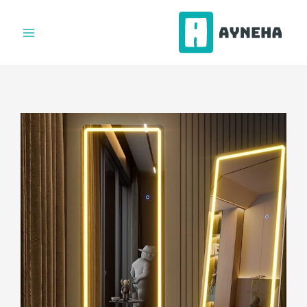
فتن
ه
حتوا