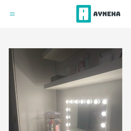
فتن
ه
حتوا