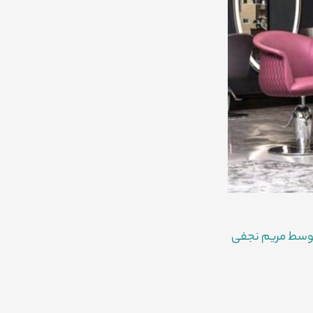
وسط
مریم نجفی