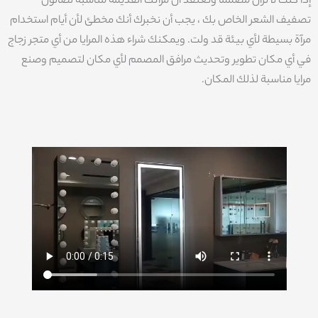
إذا كنت لا تزال مصمماً وتعتقد أن مرآتك القديمة مناسبة لصالون
تصفيف الشعر الخاص بك ، يجب أن نخبرك أنك مخطئ لأن أيام استخدام
مرآة بسيطة لأي بيئة قد ولت. ويمكنك شراء هذه المرايا من أي متجر زجاج
في أي مكان تطوير وتحديث مرافق المصمم لأي مكان لتصميم وصنع
مرايا مناسبة لذلك المكان.