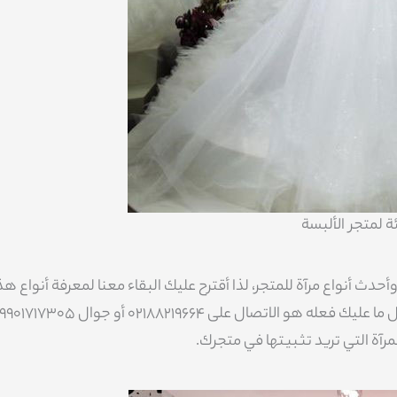
ة لمتجر الألبسة
نواع مرآة للمتجر، لذا أقترح عليك البقاء معنا لمعرفة أنواع هذ
المرايا أفضل حتى تحصل على أفضل ما يناسب ذوقك واحتياجاتك كل ما عليك فعله هو الاتصال على 02188219664 أو جوال
ة التي تريد تثبيتها في متجرك.