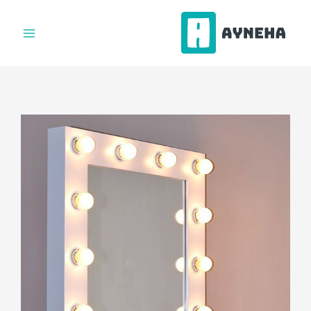
فتن
ه
حتوا