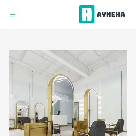
فتن
ه
حتوا