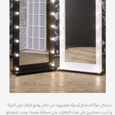
تتشكل مرآة المكياج أو مرآة هوليوود من خلال وضع الإطار حول المرآة
وتثبيت مصابيح على هذه الإطارات على مسافة معينة، وعند تشغيلها