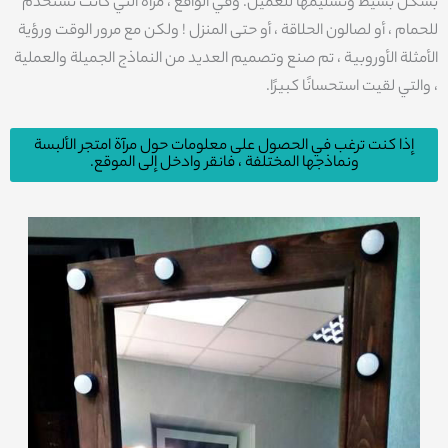
بشكل بسيط وتسليمها للعميل. وفي الواقع ، مرآة التي كانت تستخدم
للحمام ، أو لصالون الحلاقة ، أو حتى المنزل ! ولكن مع مرور الوقت ورؤية
الأمثلة الأوروبية ، تم صنع وتصميم العديد من النماذج الجميلة والعملية
، والتي لقيت استحسانًا كبيرًا.
إذا كنت ترغب في الحصول على معلومات حول مرآة امتجر الألبسة
ونماذجها المختلفة ، فانقر وادخل إلى الموقع.