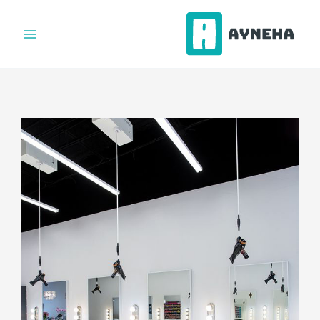
فتن
ه
حتوا