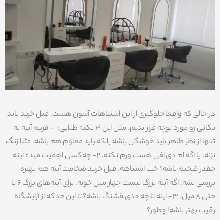
در حالی که واقعا جلوگیری از این اشتباهات آسون هست. قبل خرید باید
نکاتی رو مورد توجه قرار بدیم. مثل این 3 نکته طلایی: 1- فریم آینه نه
تنها از نظر ظاهر باید خوشگل باشه بلکه باید مقاوم هم باشه. مثلا زنگ
نزنه. یا اگه ام دی افی هست ورم نکنه. 2- چه کسی اهمیت میده آینه
چقدر ضخیم باشه؟ خب اشتباهه. قبل خرید ضخامت آینه هم بهتره
بررسی بشه. اگه آینه بزرگ نیست چهار میل خوبه. برای آینه‌های بزرگ 6 یا
حتی 8 میل. 3- آینه تا چه حدی قشنگ باشه؟ تا این حد که از آرایشگاه
رقیب بهتر باشه! چطور؟