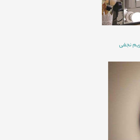
یم نجفی