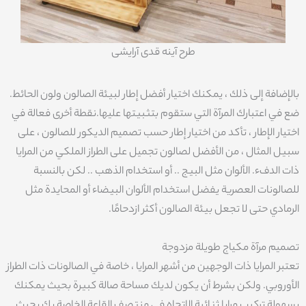
طرح آینه قدی آرایشی
بالإضافة إلى ذلك ، يمكنك اختيار أفضل إطار لبيئة الصالون ولون الحائط.
ضع في اعتبارك المرآة التي ستقوم بتثبيتها عليها.نقطة أخرى فعالة في
اختيار الإطار ، تأكد من اختيار إطار حسب تصميم الديكور للصالون ، على
سبيل المثال ، من الأفضل لصالون تجميل على الطراز الملكي من المرايا
ذات الدفء. الألوان مثل البيج .. أو استخدام الذهب .. لكن بالنسبة
للصالونات العصرية يفضل استخدام الألوان البيضاء أو المحايدة مثل
الرمادي حتى لا تجعل بيئة الصالون أكثر ازدحامًا.
تصميم مرآة مكياج طويلة مزدوجة
تعتبر المرايا ذات الوجهين من أشهر المرايا ، خاصة في الصالونات ذات الطراز
الأوروبي. ولكن بشرط أن يكون لديك مساحة صالة كبيرة بحيث يمكنك
بسهولة تركيب مرايا ثنائية الاتجاه في منتصف القاعة الخاصة بك بحيث