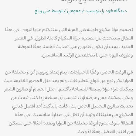
تصميم مرآة مكياج طويلة
دیدگاه‌ خود را بنویسید
/
عمومی
/ توسط
علی رباح
تصميم مرآة مكياج طويلة هي المرىة التي سنتكلم عنها اليوم ، في هذا
المقال سنتحدث عن تصميم مرآة المكياج كاملة الطول. في العصر
الجديد ، يجب أن نكون قادرين على تحديث أنفسنا وفقًا للموضة
وظروف اليوم حتى لا نتخلف عن الركب. المنافسين.
في الوقت الحاضر ، وفقًا للاحتياجات ، يتم إعداد وتوزيع أنواع مختلفة من
المرايا لكل نوع من أنواع التطبيقات ، ولم يعد مثل العصور القديمة حيث
يمكنك شراء مرآة بسيطة للمساحة بأكملها ، مثل الحمام أو صالون الشعر
ولكن يمكنك عمل عارضة أزياء تناسب أي مساحة.إذا كنت تبحث عن
تحديث صالون التجميل الخاص بك ، فأنت بالتأكيد أحد أفضل فناني
المكياج في مدينتك وتريد أن تظل في صدارة منافسيك. في هذه
المقالة سوف نشرح أنواعًا مختلفة من المرايا ونقدم أمثلة حتى تتمكن
من اختيار الأفضل وفقًا لذوقك.