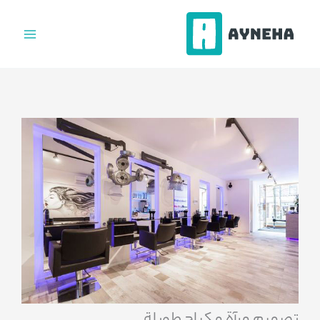
فتن
ه
حتوا