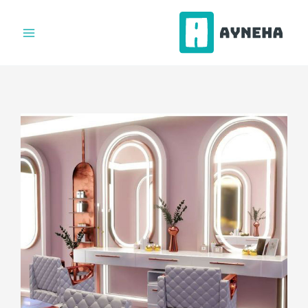
فتن
ه
حتوا