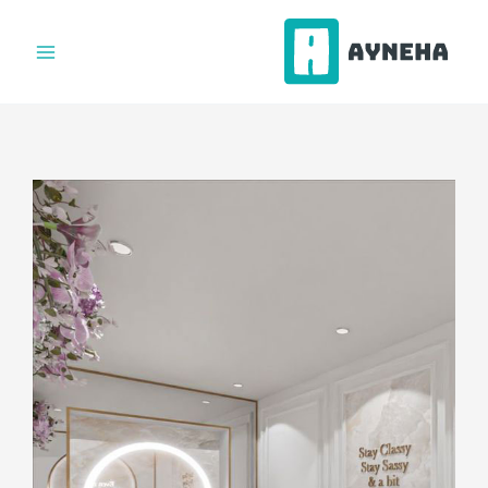
فتن
ه
حتوا