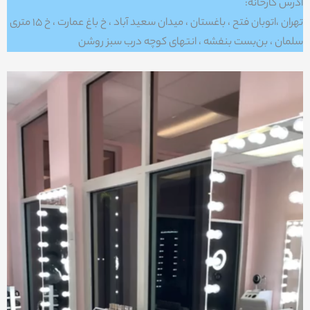
آدرس کارخانه:
تهران ،اتوبان فتح ، باغستان ، میدان سعید آباد ، خ باغ عمارت ، خ ۱۵ متری
سلمان ، بن‌بست بنفشه ، انتهای کوچه درب سبز روشن