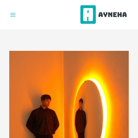
فتن
ه
حتوا