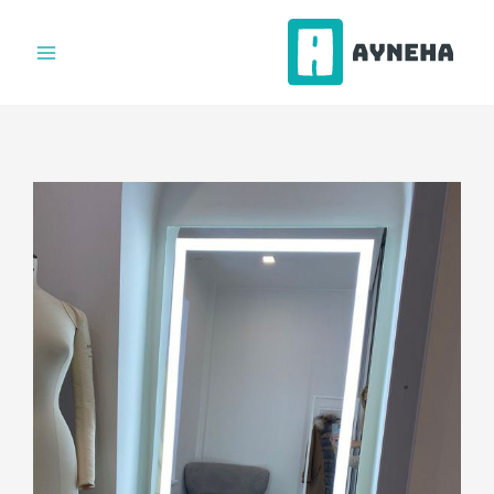
فتن
ه
حتوا