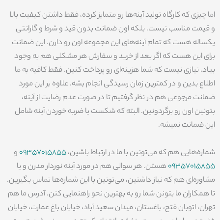
اما چیزی که کارگاه تولید آینه‌ها رو متمایز کرده، فقط داشتن کیفیت بالا
و قیمت مناسب نیست. بلکه اون ضمانت بدون قید و شرط و گارانتی
یکساله هست که تمام آینه‌های این مجموعه اون رو دارن. این ضمانت
برای این هست که اگر بعد از خرید و سفارش هر مشکلی هم به وجود
بیاد، نیازی نیست که شما هزینه‌ای رو پرداخت کنین. فقط کافیه به ما
اطلاع بدین و در کمترین زمان رسیدگی انجام بشه. علاوه بر این مورد
ضمانت مرجوعی هم در نظر گرفتیم تا در صورت عدم رضایت از آینه،
بتونین اون رو برگردونین. البته که شکست یا ضربه خوردن آینه شامل
این ضمانت نمیشه.
شماره‌هایی هم که می‌تونین با ما در ارتباط باشین،
09357015855
و
09357015855
هستن. هر سوالی هم در مورد آینه نوردار مدرن و یا
مشاوره‌ای هم که نیاز داشتین، می‌تونین با این شماره‌ها تماس بگیرین.
تا همکاران ما بتونن شما رو به بهترین نحو راهنمایی کنن. آدرس ما هم
تهران، اتوبان فتح، باغستان، میدان سعید آباد، خیابان باغ عمارت، خیابان