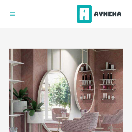
فتن
ه
حتوا