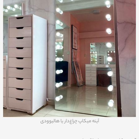
آینه میکاپ چراغ‌دار یا هالیوودی