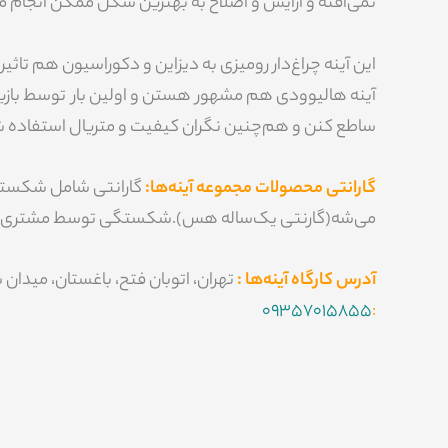
نمی‌افته و آرایش و اصلاح به بهترین شکل ممکن انجام 
این آینه چراغ‌دار رومیزی به دیزاین و دکوراسیون هم تاثیر
ساطع کنن و هم‌چنین نگران کیفیت و متریال استفاده شد
گارانتی محصولات مجموعه آینه‌ها:
گارانتی شامل شکسته 
می‌شه(گارنتی یک‌ساله هس).شکستگی توسط مشتری شامل گارانتی نمی‌شه. تا 7 روزم اگه آینه مورد پسندتون یا با دک
آدرس کارگاه آینه‌ها :
تهران، اتوبان فتح، باغستان، میدان سعید آباد، خیابان باغ عمارت،
09357015855
: