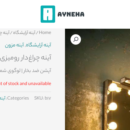
Home
/
آینه آرایشگاه
/ آینه چ
آینه آرایشگاه
,
آینه مزون
آینه چراغ‌دار رومیزی
آپشن ضد بخار | لوگوی شما
t of stock and unavailable.
b17
SKU:
Categories:
آینه