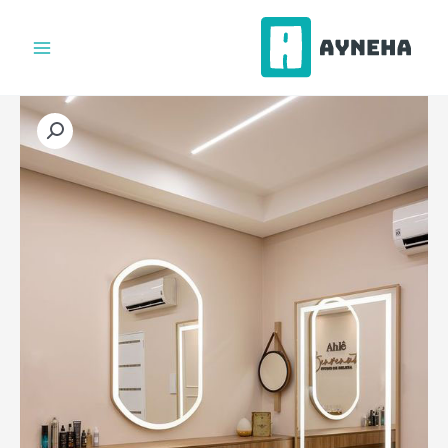
فتن
ه
حتوا