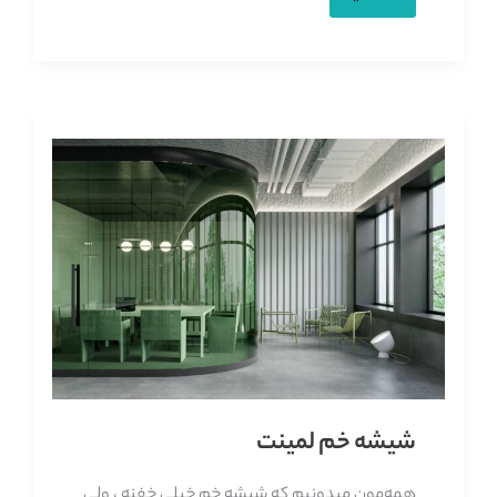
خم
گنبد
شیشه خم لمینت
همه‌مون میدونیم که شیشه خم خیلی خفنه ، ولی