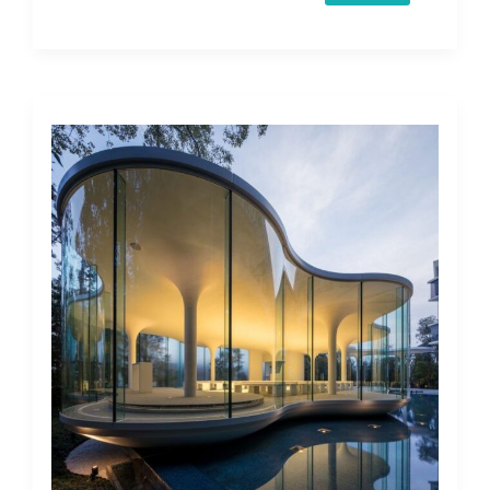
شیشه
خم